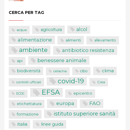
CERCA PER TAG
alcol
agricoltura
acqua
alimentazione
alimenti
allevamento
ambiente
antibiotico resistenza
benessere animale
api
clima
biodiversità
cibo
celiachia
covid-19
controlli ufficiali
Crea
EFSA
epicentro
ECDC
FAO
europa
etichettatura
istituto superiore sanità
formazione
italia
linee guida