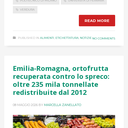
POLITECNICO DI MILANO
UNIVERSITÀ DI FERRARA
VERDURA
READ MORE
PUBLISHED IN
ALIMENTI
,
ETICHETTATURA
,
NOTIZIE
NO COMMENTS
Emilia-Romagna, ortofrutta
recuperata contro lo spreco:
oltre 235 mila tonnellate
redistribuite dal 2012
08 MAGGIO 2026
BY
MARCELLA ZANELLATO