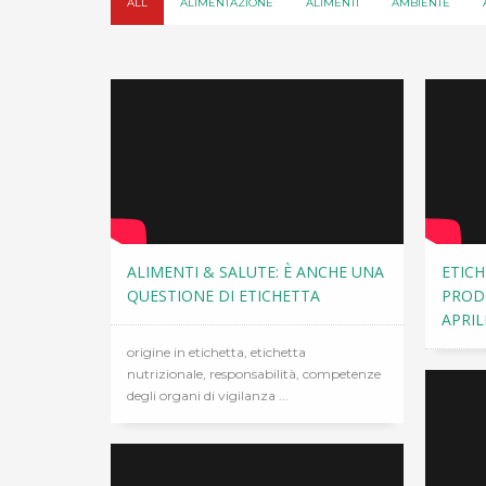
ALL
ALIMENTAZIONE
ALIMENTI
AMBIENTE
ALIMENTI & SALUTE: È ANCHE UNA
ETICH
QUESTIONE DI ETICHETTA
PRODO
APRIL
origine in etichetta, etichetta
nutrizionale, responsabilità, competenze
degli organi di vigilanza ...