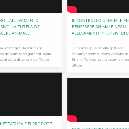
RO L’ALLEVAMENTO
IL CONTROLLO UFFICIALE PER
SIVO. LA TUTELA DEL
BENESSERE ANIMALE NEGLI
SSERE ANIMALE
ALLEVAMENTI INTENSIVI DI S
ia-Romagna, la salute e il
Un primo sguardo alla gestione
re dei suini sono garantiti dalla
dell'allevamento intensivo suino in
 attività di controllo ufficiale ...
Emilia-Romagna e al sistema di co
ufficial...
CHETTATURA DEI PRODOTTI