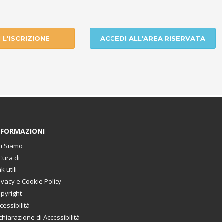
I L'ISCRIZIONE
ACCEDI ALL'AREA RISERVATA
NFORMAZIONI
i Siamo
Cura di
nk utili
ivacy e Cookie Policy
pyright
cessibilità
chiarazione di Accessibilità