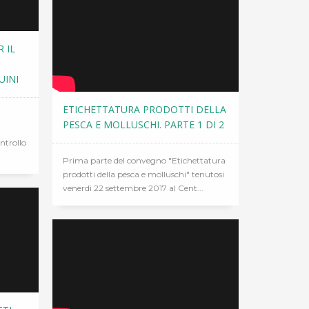
 IL
UINI
ETICHETTATURA PRODOTTI DELLA
PESCA E MOLLUSCHI. PARTE 1 DI 2
ntrollo
Prima parte del convegno "Etichettatura
prodotti della pesca e molluschi" tenutosi
venerdì 22 settembre 2017 al Cent...