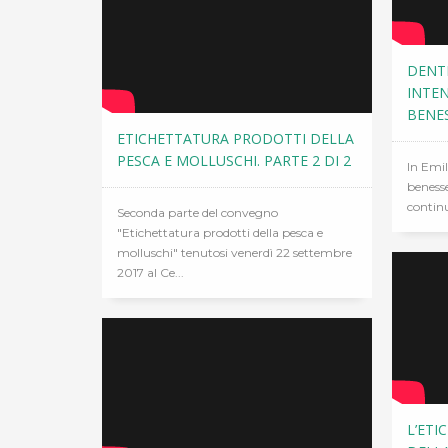
DENT
INTEN
BENE
ETICHETTATURA PRODOTTI DELLA
PESCA E MOLLUSCHI. PARTE 2 DI 2
In Emil
benesse
continua
Seconda parte del convegno
"Etichettatura prodotti della pesca e
molluschi" tenutosi venerdì 22 settembre
2017 al Ce...
L’ETI