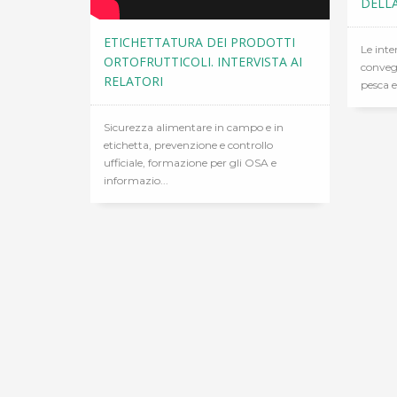
DELLA
ETICHETTATURA DEI PRODOTTI
Le inte
ORTOFRUTTICOLI. INTERVISTA AI
convegn
RELATORI
pesca e
Sicurezza alimentare in campo e in
etichetta, prevenzione e controllo
ufficiale, formazione per gli OSA e
informazio...