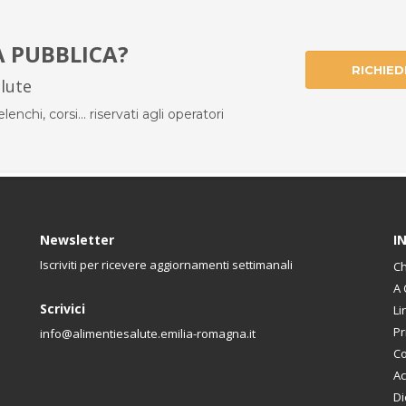
À PUBBLICA?
RICHIED
alute
enchi, corsi... riservati agli operatori
Newsletter
I
Iscriviti per ricevere aggiornamenti settimanali
Ch
A 
Scrivici
Li
Pr
info@alimentiesalute.emilia-romagna.it
Co
Ac
Di