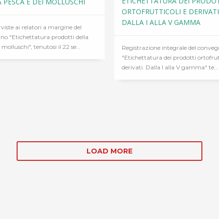
ETICHETTATURA DEI PRODO
 PESCA E DEI MOLLUSCHI
ORTOFRUTTICOLI E DERIVATI
DALLA I ALLA V GAMMA
rviste ai relatori a margine del
o "Etichettatura prodotti della
 molluschi", tenutosi il 22 se...
Registrazione integrale del conve
"Etichettatura dei prodotti ortofrut
derivati. Dalla I alla V gamma" te...
LOAD MORE