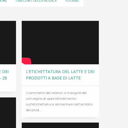
IONE
I RACCONTI DELLA RICERCA
TUTORIAL
 DEI
L’ETICHETTATURA DEL LATTE E DEI
– 28
PRODOTTI A BASE DI LATTE
I commenti dei relatori a margine del
convegno di approfondimento
sull'etichettatura alimentare nell'ambito
dei prod...