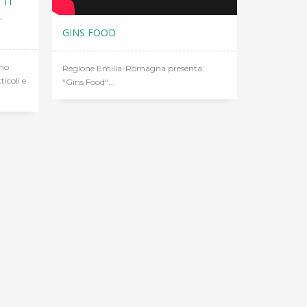
TTI
.
GINS FOOD
gno
Regione Emilia-Romagna presenta:
ticoli e
“Gins Food“...