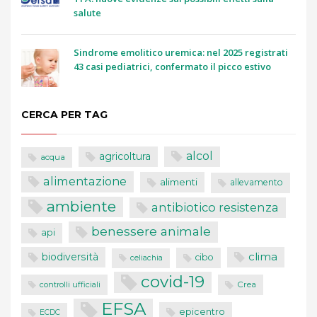
salute
Sindrome emolitico uremica: nel 2025 registrati
43 casi pediatrici, confermato il picco estivo
CERCA PER TAG
alcol
agricoltura
acqua
alimentazione
alimenti
allevamento
ambiente
antibiotico resistenza
benessere animale
api
clima
biodiversità
cibo
celiachia
covid-19
controlli ufficiali
Crea
EFSA
epicentro
ECDC