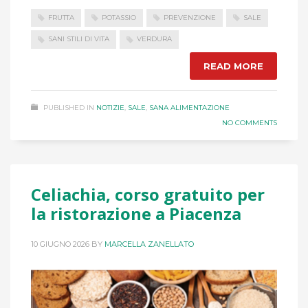
FRUTTA
POTASSIO
PREVENZIONE
SALE
SANI STILI DI VITA
VERDURA
READ MORE
PUBLISHED IN
NOTIZIE
,
SALE
,
SANA ALIMENTAZIONE
NO COMMENTS
Celiachia, corso gratuito per
la ristorazione a Piacenza
10 GIUGNO 2026
BY
MARCELLA ZANELLATO