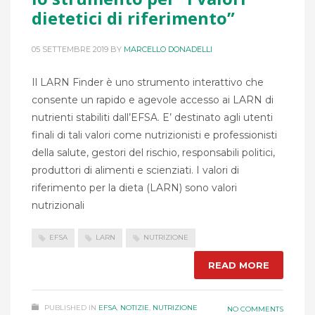
dietetici di riferimento”
05 SETTEMBRE 2019
BY
MARCELLO DONADELLI
Il LARN Finder è uno strumento interattivo che
consente un rapido e agevole accesso ai LARN di
nutrienti stabiliti dall’EFSA. E’ destinato agli utenti
finali di tali valori come nutrizionisti e professionisti
della salute, gestori del rischio, responsabili politici,
produttori di alimenti e scienziati. I valori di
riferimento per la dieta (LARN) sono valori
nutrizionali
EFSA
LARN
NUTRIZIONE
READ MORE
PUBLISHED IN
EFSA
,
NOTIZIE
,
NUTRIZIONE
NO COMMENTS