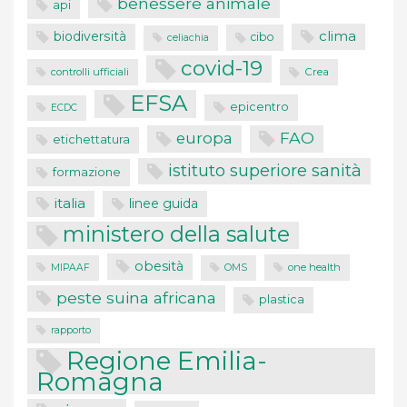
benessere animale
api
clima
biodiversità
cibo
celiachia
covid-19
controlli ufficiali
Crea
EFSA
epicentro
ECDC
FAO
europa
etichettatura
istituto superiore sanità
formazione
italia
linee guida
ministero della salute
obesità
one health
MIPAAF
OMS
peste suina africana
plastica
rapporto
Regione Emilia-
Romagna