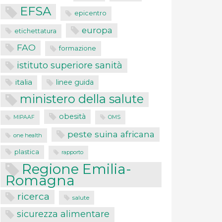
EFSA
epicentro
europa
etichettatura
FAO
formazione
istituto superiore sanità
italia
linee guida
ministero della salute
obesità
MIPAAF
OMS
peste suina africana
one health
plastica
rapporto
Regione Emilia-
Romagna
ricerca
salute
sicurezza alimentare