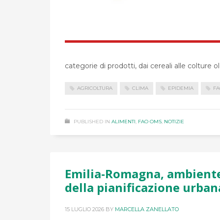
categorie di prodotti, dai cereali alle colture o
AGRICOLTURA
CLIMA
EPIDEMIA
FA
PUBLISHED IN
ALIMENTI
,
FAO OMS
,
NOTIZIE
Emilia-Romagna, ambiente 
della pianificazione urban
15 LUGLIO 2026
BY
MARCELLA ZANELLATO