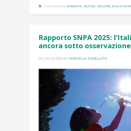
PUBLISHED IN
AMBIENTE
,
NOTIZIE
,
REGIONE EMILIA-RO
Rapporto SNPA 2025: l’Itali
ancora sotto osservazione
02 LUGLIO 2026
BY
MARCELLA ZANELLATO