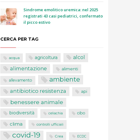
Sindrome emolitico uremica: nel 2025
registrati 43 casi pediatrici, confermato
il picco estivo
CERCA PER TAG
alcol
agricoltura
acqua
alimentazione
alimenti
ambiente
allevamento
antibiotico resistenza
api
benessere animale
biodiversità
cibo
celiachia
clima
controlli ufficiali
covid-19
Crea
ECDC