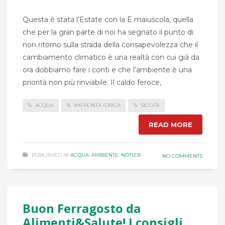
Questa è stata l’Estate con la E maiuscola, quella
che per la gran parte di noi ha segnato il punto di
non ritorno sulla strada della consapevolezza che il
cambiamento climatico è una realtà con cui già da
ora dobbiamo fare i conti e che l’ambiente è una
priorità non più rinviabile. Il caldo feroce,
ACQUA
IMPRONTA IDRICA
SICCITÀ
READ MORE
PUBLISHED IN
ACQUA
,
AMBIENTE
,
NOTIZIE
NO COMMENTS
Buon Ferragosto da
Alimenti&Salute! I consigli