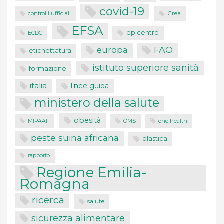
covid-19
controlli ufficiali
Crea
EFSA
epicentro
ECDC
FAO
europa
etichettatura
istituto superiore sanità
formazione
italia
linee guida
ministero della salute
obesità
one health
MIPAAF
OMS
peste suina africana
plastica
rapporto
Regione Emilia-
Romagna
ricerca
salute
sicurezza alimentare