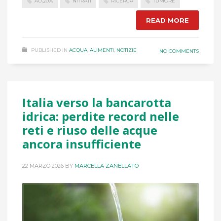
ACQUA
NITRATI
RICERCA
TUMORE
READ MORE
PUBLISHED IN
ACQUA
,
ALIMENTI
,
NOTIZIE
NO COMMENTS
Italia verso la bancarotta
idrica: perdite record nelle
reti e riuso delle acque
ancora insufficiente
22 MARZO 2026
BY
MARCELLA ZANELLATO