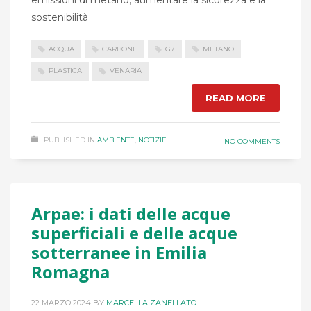
sostenibilità
ACQUA
CARBONE
G7
METANO
PLASTICA
VENARIA
READ MORE
PUBLISHED IN
AMBIENTE
,
NOTIZIE
NO COMMENTS
Arpae: i dati delle acque
superficiali e delle acque
sotterranee in Emilia
Romagna
22 MARZO 2024
BY
MARCELLA ZANELLATO