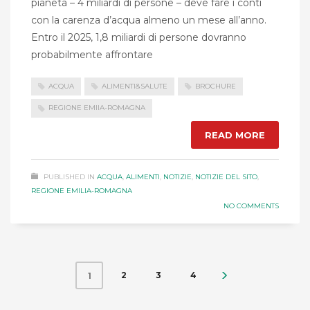
pianeta – 4 miliardi di persone – deve fare i conti
con la carenza d’acqua almeno un mese all’anno.
Entro il 2025, 1,8 miliardi di persone dovranno
probabilmente affrontare
ACQUA
ALIMENTI&SALUTE
BROCHURE
REGIONE EMIIA-ROMAGNA
READ MORE
PUBLISHED IN
ACQUA
,
ALIMENTI
,
NOTIZIE
,
NOTIZIE DEL SITO
,
REGIONE EMILIA-ROMAGNA
NO COMMENTS
2
3
4
1