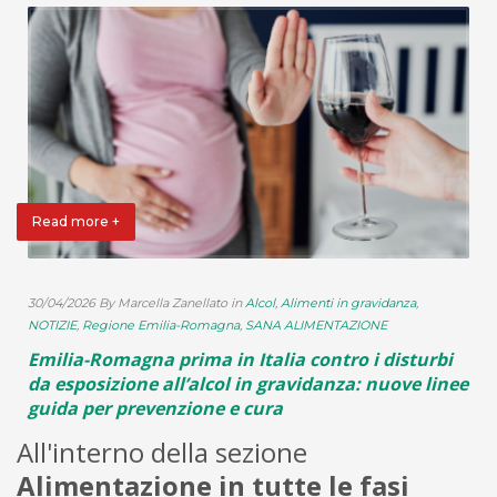
Read more +
E
30/04/2026 By Marcella Zanellato in
Alcol
,
Alimenti in gravidanza
,
NOTIZIE
,
Regione Emilia-Romagna
,
SANA ALIMENTAZIONE
l
Emilia-Romagna prima in Italia contro i disturbi
da esposizione all’alcol in gravidanza: nuove linee
guida per prevenzione e cura
All'interno della sezione
Alimentazione in tutte le fasi