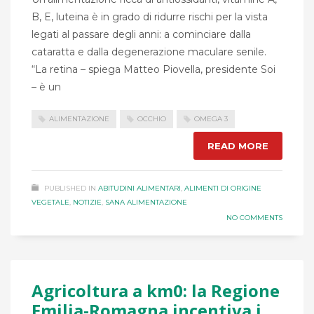
B, E, luteina è in grado di ridurre rischi per la vista
legati al passare degli anni: a cominciare dalla
cataratta e dalla degenerazione maculare senile.
“La retina – spiega Matteo Piovella, presidente Soi
– è un
ALIMENTAZIONE
OCCHIO
OMEGA 3
READ MORE
PUBLISHED IN
ABITUDINI ALIMENTARI
,
ALIMENTI DI ORIGINE
VEGETALE
,
NOTIZIE
,
SANA ALIMENTAZIONE
NO COMMENTS
Agricoltura a km0: la Regione
Emilia-Romagna incentiva i