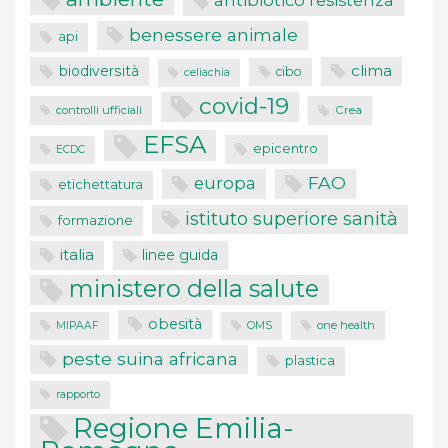
antibiotico resistenza
benessere animale
api
clima
biodiversità
cibo
celiachia
covid-19
controlli ufficiali
Crea
EFSA
epicentro
ECDC
FAO
europa
etichettatura
istituto superiore sanità
formazione
italia
linee guida
ministero della salute
obesità
one health
MIPAAF
OMS
peste suina africana
plastica
rapporto
Regione Emilia-