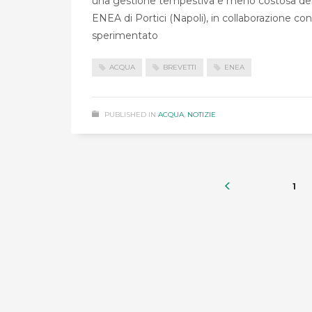
una gestione tempestiva e meno costosa dell
ENEA di Portici (Napoli), in collaborazione con 
sperimentato
ACQUA
BREVETTI
ENEA
PUBLISHED IN
ACQUA
,
NOTIZIE
1