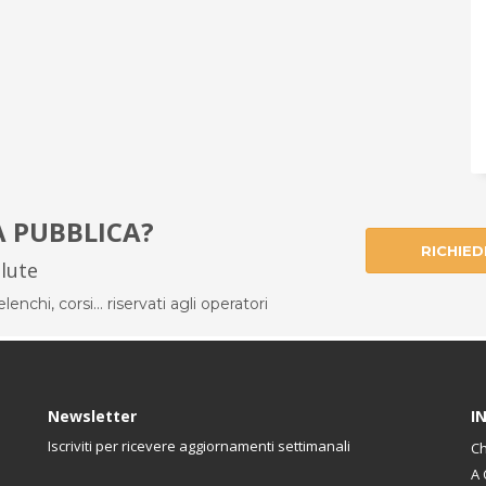
À PUBBLICA?
RICHIED
alute
enchi, corsi... riservati agli operatori
Newsletter
I
Iscriviti per ricevere aggiornamenti settimanali
Ch
A 