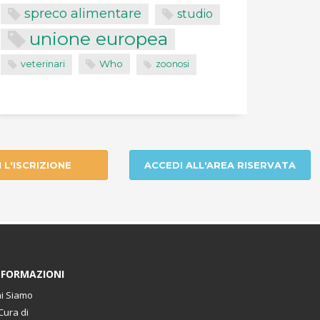
spreco alimentare
studio
unione europea
Who
veterinari
zoonosi
I L'ISCRIZIONE
ACCEDI ALL'AREA RISERVATA
NFORMAZIONI
i Siamo
Cura di