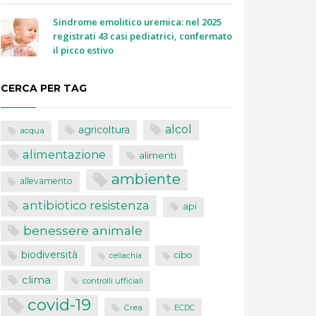
Sindrome emolitico uremica: nel 2025
registrati 43 casi pediatrici, confermato
il picco estivo
CERCA PER TAG
alcol
agricoltura
acqua
alimentazione
alimenti
ambiente
allevamento
antibiotico resistenza
api
benessere animale
biodiversità
cibo
celiachia
clima
controlli ufficiali
covid-19
Crea
ECDC