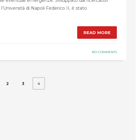
e eventuali emergenze. Sviluppato dai ricercatori
l’Università di Napoli Federico II, è stato
READ MORE
NO COMMENTS
2
3
4