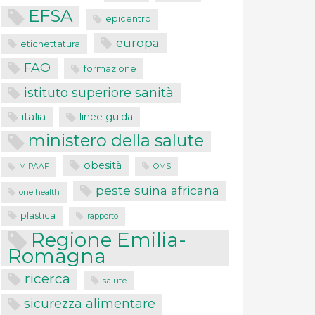
EFSA
epicentro
europa
etichettatura
FAO
formazione
istituto superiore sanità
italia
linee guida
ministero della salute
obesità
MIPAAF
OMS
peste suina africana
one health
plastica
rapporto
Regione Emilia-
Romagna
ricerca
salute
sicurezza alimentare