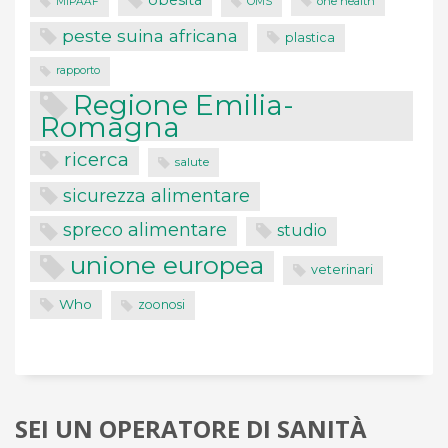
obesità
one health
MIPAAF
OMS
peste suina africana
plastica
rapporto
Regione Emilia-
Romagna
ricerca
salute
sicurezza alimentare
spreco alimentare
studio
unione europea
veterinari
Who
zoonosi
SEI UN OPERATORE DI SANITÀ