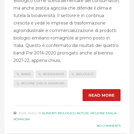
Biologico come scelta alimentare dei consumatori,
ma anche pratica agricola che difende il clima e
tutela la biodiversità. Il settore è in continua
crescita e vede le imprese di trasformazione
agroindustriale e commercializzazione di prodotti
biologici emiliano-romagnole al primo posto in
Italia. Questo è confermato dai risultati dei quattro
bandi Psr 2014-2020 prorogato anche al biennio
2021-22, appena chiusi,
BANDI
BIODIVERSITÀ
BIOLOGICO
REGIONE EMILIA-ROMAGNA
READ MORE
PUBLISHED IN
ALIMENTI
,
BIOLOGICO
,
NOTIZIE
,
REGIONE EMILIA-
ROMAGNA
NO COMMENTS