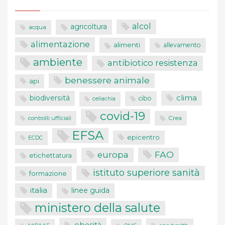
alcol
agricoltura
acqua
alimentazione
alimenti
allevamento
ambiente
antibiotico resistenza
benessere animale
api
clima
biodiversità
cibo
celiachia
covid-19
controlli ufficiali
Crea
EFSA
epicentro
ECDC
FAO
europa
etichettatura
istituto superiore sanità
formazione
italia
linee guida
ministero della salute