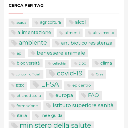
CERCA PER TAG
alcol
agricoltura
acqua
alimentazione
alimenti
allevamento
ambiente
antibiotico resistenza
benessere animale
api
clima
biodiversità
cibo
celiachia
covid-19
controlli ufficiali
Crea
EFSA
epicentro
ECDC
FAO
europa
etichettatura
istituto superiore sanità
formazione
italia
linee guida
ministero della salute