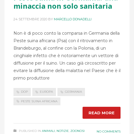
minaccia non solo sanitaria
24 SETTEMBRE 2020
BY
MARCELLO DONADELLI
Non è di poco conto la comparsa in Germania della
Peste suina africana (Psa) con il ritrovamento in
Brandeburgo, al confine con la Polonia, di un
cinghiale infetto che è notoriamente un vettore di
diffusione per il suino. Un caso già circoscritto per
evitare la diffusione della malattia nel Paese che è il
primo produttore
DOP
EUROPA
GERMANIA
PESTE SUINA AFRICANA
READ MORE
PUBLISHED IN
ANIMALI
,
NOTIZIE
,
ZOONOSI
NO COMMENTS