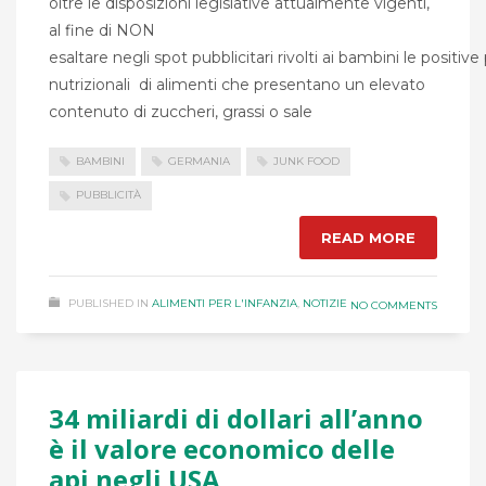
oltre le disposizioni legislative attualmente vigenti,
al fine di NON
esaltare negli spot pubblicitari rivolti ai bambini le positiv
nutrizionali di alimenti che presentano un elevato
contenuto di zuccheri, grassi o sale
BAMBINI
GERMANIA
JUNK FOOD
PUBBLICITÀ
READ MORE
PUBLISHED IN
ALIMENTI PER L'INFANZIA
,
NOTIZIE
NO COMMENTS
34 miliardi di dollari all’anno
è il valore economico delle
api negli USA