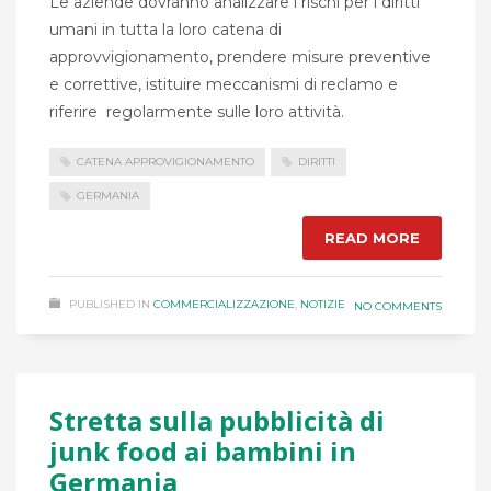
Le aziende dovranno analizzare i rischi per i diritti
umani in tutta la loro catena di
approvvigionamento, prendere misure preventive
e correttive, istituire meccanismi di reclamo e
riferire regolarmente sulle loro attività.
CATENA APPROVIGIONAMENTO
DIRITTI
GERMANIA
READ MORE
PUBLISHED IN
COMMERCIALIZZAZIONE
,
NOTIZIE
NO COMMENTS
Stretta sulla pubblicità di
junk food ai bambini in
Germania