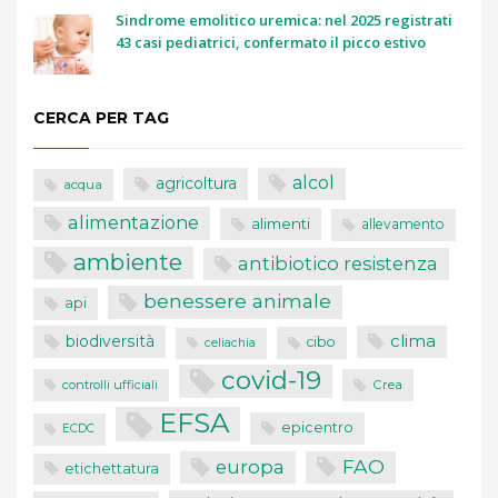
Sindrome emolitico uremica: nel 2025 registrati
43 casi pediatrici, confermato il picco estivo
CERCA PER TAG
alcol
agricoltura
acqua
alimentazione
alimenti
allevamento
ambiente
antibiotico resistenza
benessere animale
api
clima
biodiversità
cibo
celiachia
covid-19
controlli ufficiali
Crea
EFSA
epicentro
ECDC
FAO
europa
etichettatura