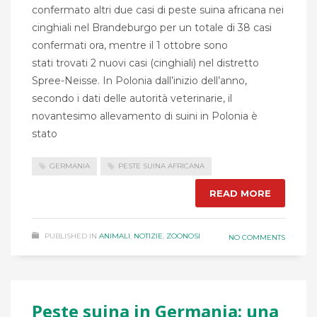
confermato altri due casi di peste suina africana nei
cinghiali nel Brandeburgo per un totale di 38 casi
confermati ora, mentre il 1 ottobre sono
stati trovati 2 nuovi casi (cinghiali) nel distretto
Spree-Neisse. In Polonia dall’inizio dell’anno,
secondo i dati delle autorità veterinarie, il
novantesimo allevamento di suini in Polonia è
stato
GERMANIA
PESTE SUINA AFRICANA
READ MORE
PUBLISHED IN
ANIMALI
,
NOTIZIE
,
ZOONOSI
NO COMMENTS
Peste suina in Germania: una