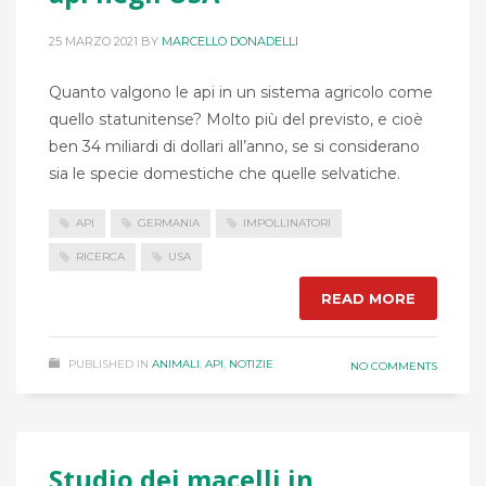
25 MARZO 2021
BY
MARCELLO DONADELLI
Quanto valgono le api in un sistema agricolo come
quello statunitense? Molto più del previsto, e cioè
ben 34 miliardi di dollari all’anno, se si considerano
sia le specie domestiche che quelle selvatiche.
API
GERMANIA
IMPOLLINATORI
RICERCA
USA
READ MORE
PUBLISHED IN
ANIMALI
,
API
,
NOTIZIE
NO COMMENTS
Studio dei macelli in