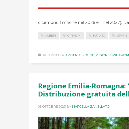
dicembre; 1 milione nel 2026 e 1 nel 2027). Da 
ALBERI
CITTADINI
FUTURO
GRATIS
PUBLISHED IN
AMBIENTE
,
NOTIZIE
,
REGIONE EMILIA-RO
Regione Emilia-Romagna: “
Distribuzione gratuita dell
05 OTTOBRE 2023
BY
MARCELLA ZANELLATO