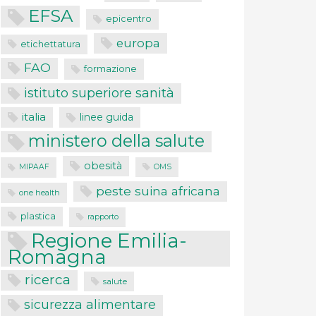
EFSA
epicentro
europa
etichettatura
FAO
formazione
istituto superiore sanità
italia
linee guida
ministero della salute
obesità
MIPAAF
OMS
peste suina africana
one health
plastica
rapporto
Regione Emilia-
Romagna
ricerca
salute
sicurezza alimentare