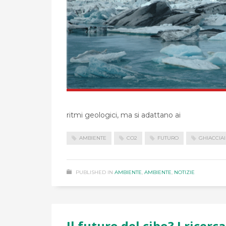
ritmi geologici, ma si adattano ai
AMBIENTE
CO2
FUTURO
GHIACCIAI
PUBLISHED IN
AMBIENTE
,
AMBIENTE
,
NOTIZIE
Il futuro del cibo? I ricerc