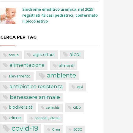
Sindrome emolitico uremica: nel 2025
registrati 43 casi pediatrici, confermato
il picco estivo
CERCA PER TAG
alcol
agricoltura
acqua
alimentazione
alimenti
ambiente
allevamento
antibiotico resistenza
api
benessere animale
biodiversità
cibo
celiachia
clima
controlli ufficiali
covid-19
Crea
ECDC