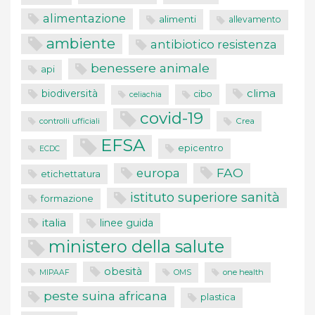
alimentazione
alimenti
allevamento
ambiente
antibiotico resistenza
benessere animale
api
clima
biodiversità
cibo
celiachia
covid-19
controlli ufficiali
Crea
EFSA
epicentro
ECDC
FAO
europa
etichettatura
istituto superiore sanità
formazione
italia
linee guida
ministero della salute
obesità
one health
MIPAAF
OMS
peste suina africana
plastica