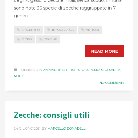
degli Argasidi o zecche molli, senza scudo. In Italia
sono note 36 specie di zecche raggruppate in 7
generi.
EPICENTRO
INFOGRAFICA
VETTORI
VIDEO
ZECCHE
READ MORE
PUBLISHED IN
ANIMALI
,
INSETTI
,
ISTITUTO SUPERIORE DI SANITÀ
,
NOTIZIE
NO COMMENTS
Zecche: consigli utili
24 GIUGNO 2021
BY
MARCELLO DONADELLI