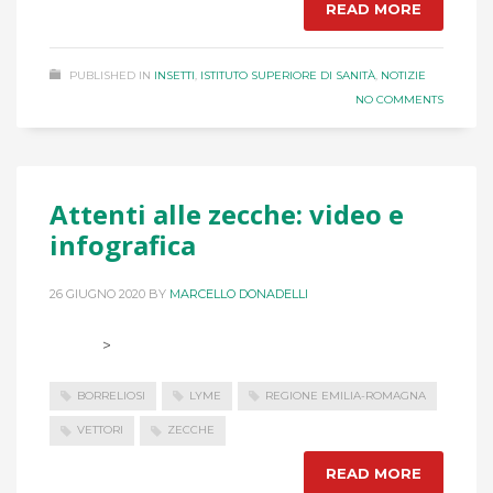
READ MORE
PUBLISHED IN
INSETTI
,
ISTITUTO SUPERIORE DI SANITÀ
,
NOTIZIE
NO COMMENTS
Attenti alle zecche: video e
infografica
26 GIUGNO 2020
BY
MARCELLO DONADELLI
>
BORRELIOSI
LYME
REGIONE EMILIA-ROMAGNA
VETTORI
ZECCHE
READ MORE