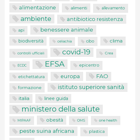
alimentazione
alimenti
allevamento
ambiente
antibiotico resistenza
benessere animale
api
clima
biodiversità
cibo
celiachia
covid-19
controlli ufficiali
Crea
EFSA
epicentro
ECDC
FAO
europa
etichettatura
istituto superiore sanità
formazione
italia
linee guida
ministero della salute
obesità
one health
MIPAAF
OMS
peste suina africana
plastica