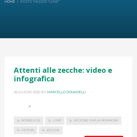
HOME
POSTS TAGGED "LYME"
Attenti alle zecche: video e
infografica
26 GIUGNO 2020
BY
MARCELLO DONADELLI
>
BORRELIOSI
LYME
REGIONE EMILIA-ROMAGNA
VETTORI
ZECCHE