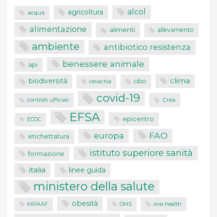
alcol
agricoltura
acqua
alimentazione
alimenti
allevamento
ambiente
antibiotico resistenza
benessere animale
api
clima
biodiversità
cibo
celiachia
covid-19
controlli ufficiali
Crea
EFSA
epicentro
ECDC
FAO
europa
etichettatura
istituto superiore sanità
formazione
italia
linee guida
ministero della salute
obesità
one health
MIPAAF
OMS