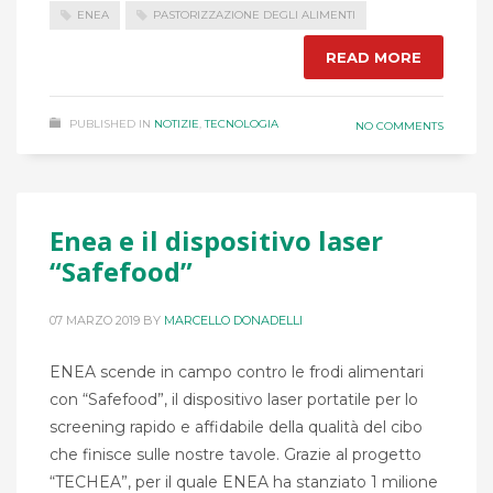
ENEA
PASTORIZZAZIONE DEGLI ALIMENTI
READ MORE
PUBLISHED IN
NOTIZIE
,
TECNOLOGIA
NO COMMENTS
Enea e il dispositivo laser
“Safefood”
07 MARZO 2019
BY
MARCELLO DONADELLI
ENEA scende in campo contro le frodi alimentari
con “Safefood”, il dispositivo laser portatile per lo
screening rapido e affidabile della qualità del cibo
che finisce sulle nostre tavole. Grazie al progetto
“TECHEA”, per il quale ENEA ha stanziato 1 milione