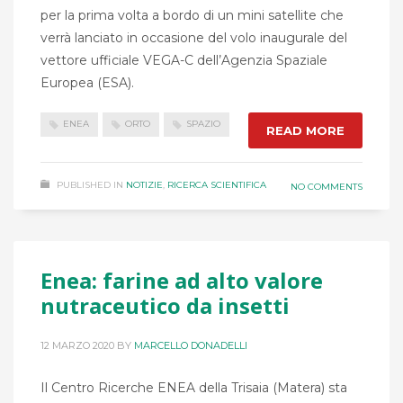
per la prima volta a bordo di un mini satellite che
verrà lanciato in occasione del volo inaugurale del
vettore ufficiale VEGA-C dell’Agenzia Spaziale
Europea (ESA).
ENEA
ORTO
SPAZIO
READ MORE
PUBLISHED IN
NOTIZIE
,
RICERCA SCIENTIFICA
NO COMMENTS
Enea: farine ad alto valore
nutraceutico da insetti
12 MARZO 2020
BY
MARCELLO DONADELLI
Il Centro Ricerche ENEA della Trisaia (Matera) sta