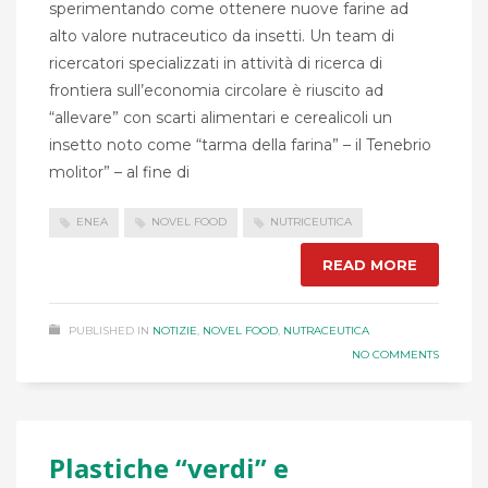
sperimentando come ottenere nuove farine ad
alto valore nutraceutico da insetti. Un team di
ricercatori specializzati in attività di ricerca di
frontiera sull’economia circolare è riuscito ad
“allevare” con scarti alimentari e cerealicoli un
insetto noto come “tarma della farina” – il Tenebrio
molitor” – al fine di
ENEA
NOVEL FOOD
NUTRICEUTICA
READ MORE
PUBLISHED IN
NOTIZIE
,
NOVEL FOOD
,
NUTRACEUTICA
NO COMMENTS
Plastiche “verdi” e