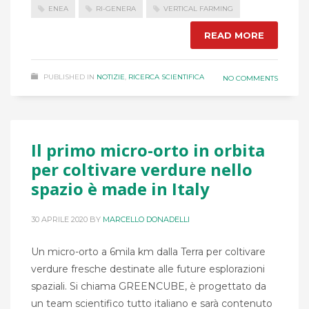
ENEA
RI-GENERA
VERTICAL FARMING
READ MORE
PUBLISHED IN
NOTIZIE
,
RICERCA SCIENTIFICA
NO COMMENTS
Il primo micro-orto in orbita
per coltivare verdure nello
spazio è made in Italy
30 APRILE 2020
BY
MARCELLO DONADELLI
Un micro-orto a 6mila km dalla Terra per coltivare
verdure fresche destinate alle future esplorazioni
spaziali. Si chiama GREENCUBE, è progettato da
un team scientifico tutto italiano e sarà contenuto