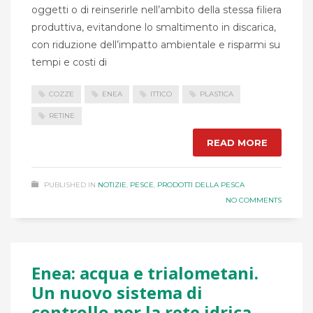
oggetti o di reinserirle nell’ambito della stessa filiera
produttiva, evitandone lo smaltimento in discarica,
con riduzione dell’impatto ambientale e risparmi su
tempi e costi di
COZZE
ENEA
ITTICO
PLASTICA
RETINE
READ MORE
PUBLISHED IN
NOTIZIE
,
PESCE
,
PRODOTTI DELLA PESCA
NO COMMENTS
Enea: acqua e trialometani.
Un nuovo sistema di
controllo per la rete idrica