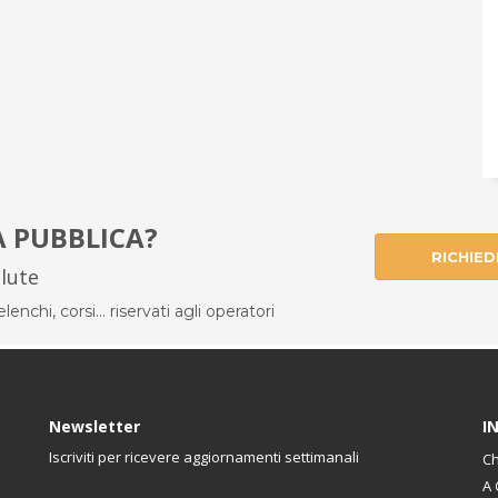
À PUBBLICA?
RICHIED
alute
enchi, corsi... riservati agli operatori
Newsletter
I
Iscriviti per ricevere aggiornamenti settimanali
Ch
A 