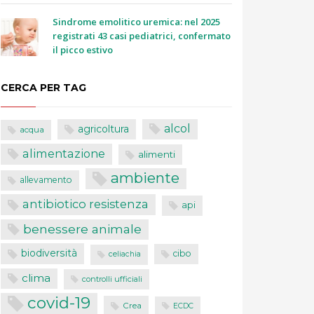
Sindrome emolitico uremica: nel 2025
registrati 43 casi pediatrici, confermato
il picco estivo
CERCA PER TAG
alcol
agricoltura
acqua
alimentazione
alimenti
ambiente
allevamento
antibiotico resistenza
api
benessere animale
biodiversità
cibo
celiachia
clima
controlli ufficiali
covid-19
Crea
ECDC