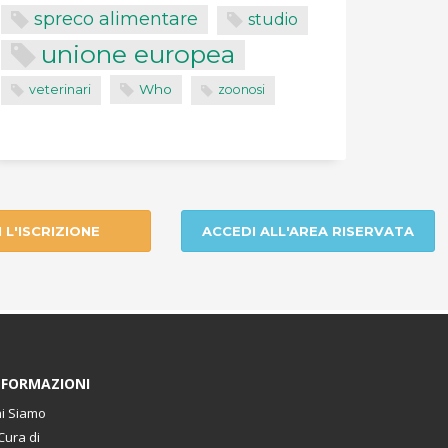
spreco alimentare
studio
unione europea
Who
veterinari
zoonosi
I L'ISCRIZIONE
ACCEDI ALL'AREA RISERVATA
NFORMAZIONI
i Siamo
Cura di