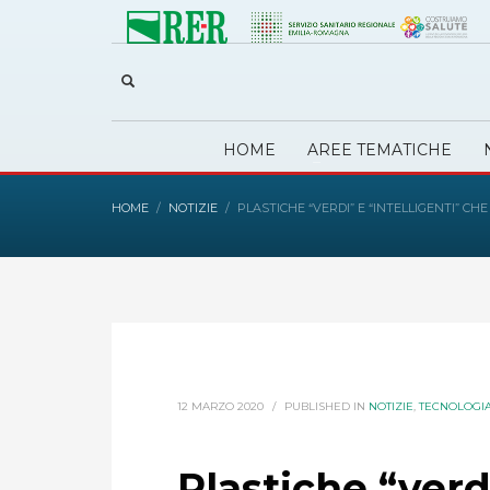
HOME
AREE TEMATICHE
HOME
NOTIZIE
PLASTICHE “VERDI” E “INTELLIGENTI” C
12 MARZO 2020
/
PUBLISHED IN
NOTIZIE
,
TECNOLOGI
Plastiche “verdi