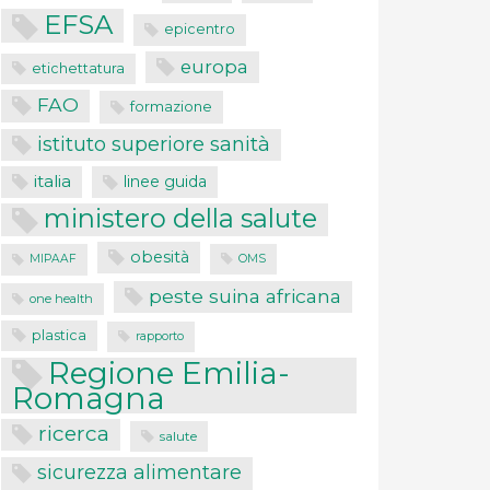
EFSA
epicentro
europa
etichettatura
FAO
formazione
istituto superiore sanità
italia
linee guida
ministero della salute
obesità
MIPAAF
OMS
peste suina africana
one health
plastica
rapporto
Regione Emilia-
Romagna
ricerca
salute
sicurezza alimentare