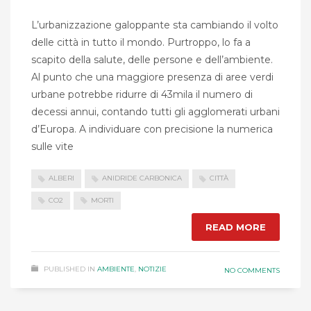
L’urbanizzazione galoppante sta cambiando il volto
delle città in tutto il mondo. Purtroppo, lo fa a
scapito della salute, delle persone e dell’ambiente.
Al punto che una maggiore presenza di aree verdi
urbane potrebbe ridurre di 43mila il numero di
decessi annui, contando tutti gli agglomerati urbani
d’Europa. A individuare con precisione la numerica
sulle vite
ALBERI
ANIDRIDE CARBONICA
CITTÀ
CO2
MORTI
READ MORE
PUBLISHED IN
AMBIENTE
,
NOTIZIE
NO COMMENTS