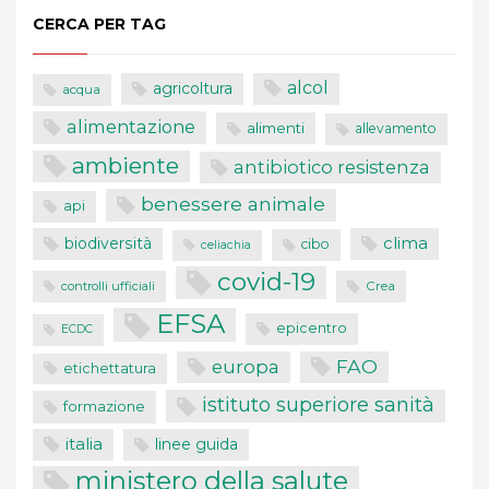
CERCA PER TAG
alcol
agricoltura
acqua
alimentazione
alimenti
allevamento
ambiente
antibiotico resistenza
benessere animale
api
clima
biodiversità
cibo
celiachia
covid-19
controlli ufficiali
Crea
EFSA
epicentro
ECDC
FAO
europa
etichettatura
istituto superiore sanità
formazione
italia
linee guida
ministero della salute