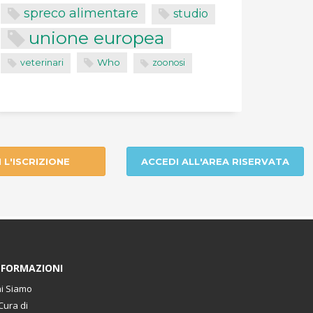
spreco alimentare
studio
unione europea
Who
veterinari
zoonosi
I L'ISCRIZIONE
ACCEDI ALL'AREA RISERVATA
NFORMAZIONI
i Siamo
Cura di