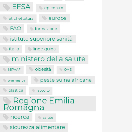
EFSA
epicentro
europa
etichettatura
FAO
formazione
istituto superiore sanità
italia
linee guida
ministero della salute
obesità
MIPAAF
OMS
peste suina africana
one health
plastica
rapporto
Regione Emilia-
Romagna
ricerca
salute
sicurezza alimentare