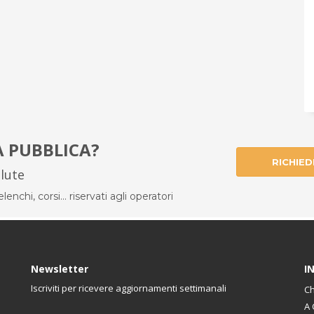
À PUBBLICA?
RICHIED
alute
enchi, corsi... riservati agli operatori
Newsletter
I
Iscriviti per ricevere aggiornamenti settimanali
Ch
A 