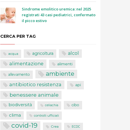
Sindrome emolitico uremica: nel 2025
registrati 43 casi pediatrici, confermato
il picco estivo
CERCA PER TAG
alcol
agricoltura
acqua
alimentazione
alimenti
ambiente
allevamento
antibiotico resistenza
api
benessere animale
biodiversità
cibo
celiachia
clima
controlli ufficiali
covid-19
Crea
ECDC