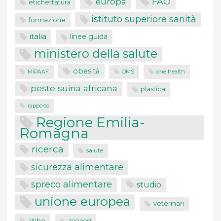
FAO
europa
etichettatura
istituto superiore sanità
formazione
italia
linee guida
ministero della salute
obesità
one health
MIPAAF
OMS
peste suina africana
plastica
rapporto
Regione Emilia-
Romagna
ricerca
salute
sicurezza alimentare
spreco alimentare
studio
unione europea
veterinari
Who
zoonosi