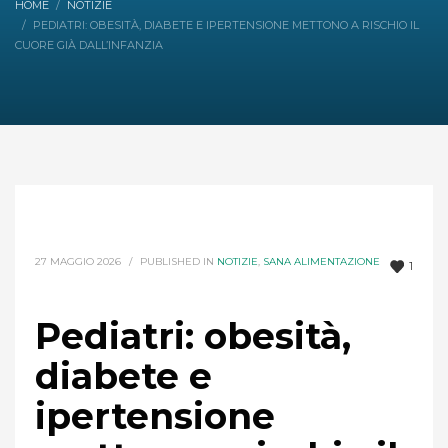
HOME
NOTIZIE
PEDIATRI: OBESITÀ, DIABETE E IPERTENSIONE METTONO A RISCHIO IL
CUORE GIÀ DALL’INFANZIA
27 MAGGIO 2026
/
PUBLISHED IN
NOTIZIE
,
SANA ALIMENTAZIONE
1
Pediatri: obesità,
diabete e
ipertensione