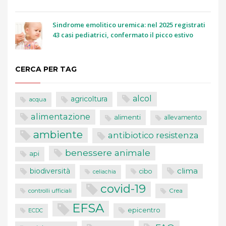
Sindrome emolitico uremica: nel 2025 registrati
43 casi pediatrici, confermato il picco estivo
CERCA PER TAG
alcol
agricoltura
acqua
alimentazione
alimenti
allevamento
ambiente
antibiotico resistenza
benessere animale
api
clima
biodiversità
cibo
celiachia
covid-19
controlli ufficiali
Crea
EFSA
epicentro
ECDC