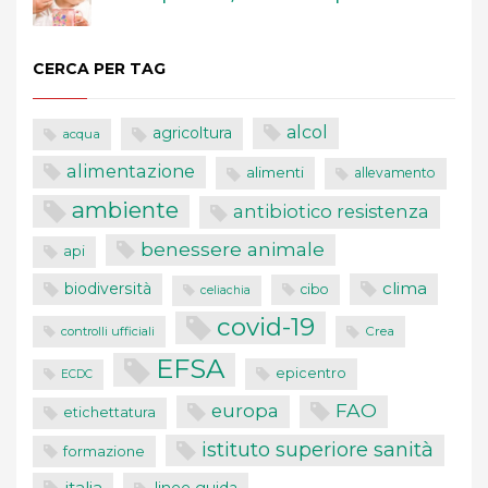
CERCA PER TAG
alcol
agricoltura
acqua
alimentazione
alimenti
allevamento
ambiente
antibiotico resistenza
benessere animale
api
clima
biodiversità
cibo
celiachia
covid-19
controlli ufficiali
Crea
EFSA
epicentro
ECDC
FAO
europa
etichettatura
istituto superiore sanità
formazione
italia