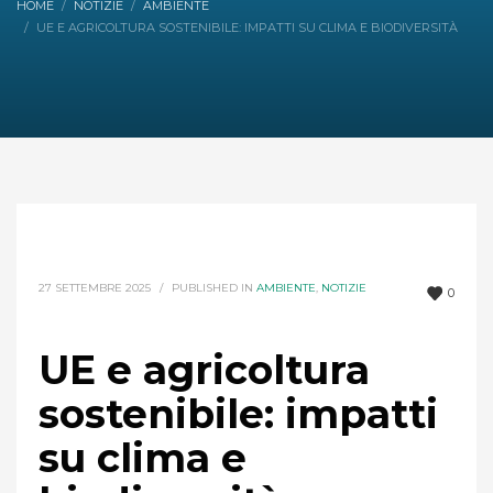
HOME
NOTIZIE
AMBIENTE
UE E AGRICOLTURA SOSTENIBILE: IMPATTI SU CLIMA E BIODIVERSITÀ
27 SETTEMBRE 2025
/
PUBLISHED IN
AMBIENTE
,
NOTIZIE
0
UE e agricoltura
sostenibile: impatti
su clima e