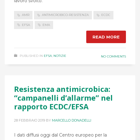
lavoro svolto.
AMR
ANTIMICROBICO-RESISTENZA
ECDC
EFSA
EMA
READ MORE
PUBLISHED IN
EFSA
,
NOTIZIE
NO COMMENTS
Resistenza antimicrobica:
“campanelli d’allarme” nel
rapporto ECDC/EFSA
28 FEBBRAIO 2019
BY
MARCELLO DONADELLI
I dati diffusi oggi dal Centro europeo per la