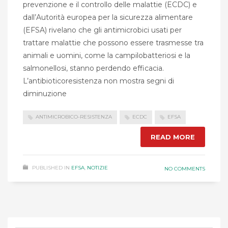
prevenzione e il controllo delle malattie (ECDC) e
dall’Autorità europea per la sicurezza alimentare
(EFSA) rivelano che gli antimicrobici usati per
trattare malattie che possono essere trasmesse tra
animali e uomini, come la campilobatteriosi e la
salmonellosi, stanno perdendo efficacia.
L’antibioticoresistenza non mostra segni di
diminuzione
ANTIMICROBICO-RESISTENZA
ECDC
EFSA
READ MORE
PUBLISHED IN
EFSA
,
NOTIZIE
NO COMMENTS