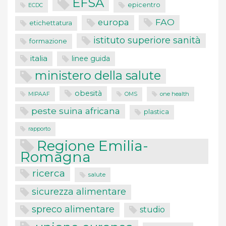
EFSA
epicentro
ECDC
FAO
europa
etichettatura
istituto superiore sanità
formazione
italia
linee guida
ministero della salute
obesità
one health
MIPAAF
OMS
peste suina africana
plastica
rapporto
Regione Emilia-
Romagna
ricerca
salute
sicurezza alimentare
spreco alimentare
studio