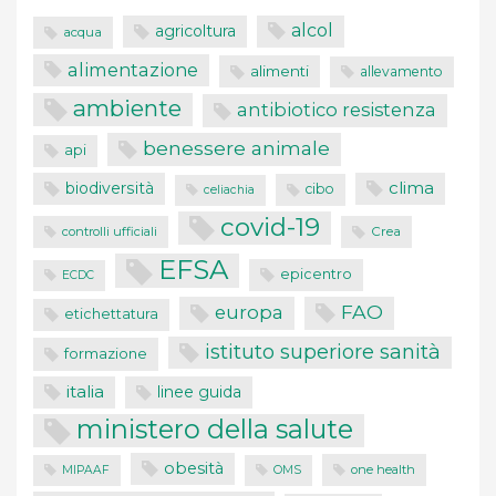
alcol
agricoltura
acqua
alimentazione
alimenti
allevamento
ambiente
antibiotico resistenza
benessere animale
api
clima
biodiversità
cibo
celiachia
covid-19
controlli ufficiali
Crea
EFSA
epicentro
ECDC
FAO
europa
etichettatura
istituto superiore sanità
formazione
italia
linee guida
ministero della salute
obesità
one health
MIPAAF
OMS