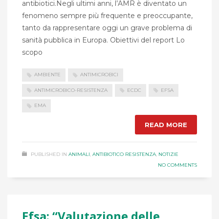
antibiotici.Negli ultimi anni, l’AMR è diventato un
fenomeno sempre più frequente e preoccupante,
tanto da rappresentare oggi un grave problema di
sanità pubblica in Europa. Obiettivi del report Lo
scopo
AMBIENTE
ANTIMICROBICI
ANTIMICROBICO-RESISTENZA
ECDC
EFSA
EMA
READ MORE
PUBLISHED IN
ANIMALI
,
ANTIBIOTICO RESISTENZA
,
NOTIZIE
NO COMMENTS
Efsa: “Valutazione delle