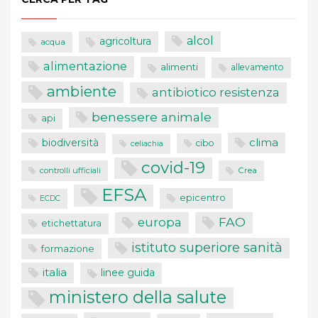
alcol
agricoltura
acqua
alimentazione
alimenti
allevamento
ambiente
antibiotico resistenza
benessere animale
api
clima
biodiversità
cibo
celiachia
covid-19
controlli ufficiali
Crea
EFSA
epicentro
ECDC
FAO
europa
etichettatura
istituto superiore sanità
formazione
italia
linee guida
ministero della salute