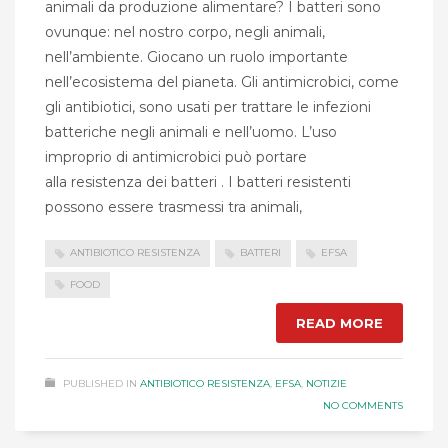
animali da produzione alimentare? I batteri sono
ovunque: nel nostro corpo, negli animali,
nell’ambiente. Giocano un ruolo importante
nell’ecosistema del pianeta. Gli antimicrobici, come
gli antibiotici, sono usati per trattare le infezioni
batteriche negli animali e nell’uomo. L’uso
improprio di antimicrobici può portare
alla resistenza dei batteri . I batteri resistenti
possono essere trasmessi tra animali,
ANTIBIOTICO RESISTENZA
BATTERI
EFSA
FOOD
READ MORE
PUBLISHED IN
ANTIBIOTICO RESISTENZA
,
EFSA
,
NOTIZIE
NO COMMENTS