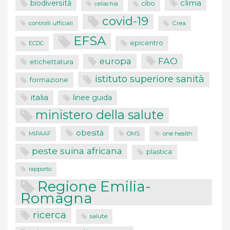
clima
biodiversità
cibo
celiachia
covid-19
controlli ufficiali
Crea
EFSA
epicentro
ECDC
FAO
europa
etichettatura
istituto superiore sanità
formazione
italia
linee guida
ministero della salute
obesità
one health
MIPAAF
OMS
peste suina africana
plastica
rapporto
Regione Emilia-
Romagna
ricerca
salute