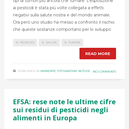
tipi di tumori più ancora che fumare. L’esposizione
ai pesticidi è stata più volte collegata a effetti
negativi sulla salute nostra e del mondo animale.
Ora però uno studio ha messo a confronto il rischio
che queste sostanze comportano per lo sviluppo
PESTICIDI
SALUTE
TUMORI
READ MORE
PUBLISHED IN
AMBIENTE
,
FITOSANITARI
,
NOTIZIE
NO COMMENTS
EFSA: rese note le ultime cifre
sui residui di pesticidi negli
alimenti in Europa