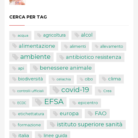
CERCA PER TAG
alcol
agricoltura
acqua
alimentazione
alimenti
allevamento
ambiente
antibiotico resistenza
benessere animale
api
clima
biodiversità
cibo
celiachia
covid-19
controlli ufficiali
Crea
EFSA
epicentro
ECDC
FAO
europa
etichettatura
istituto superiore sanità
formazione
italia
linee guida