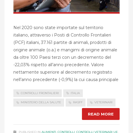
Nel 2020 sono state importate sul territorio
italiano, attraverso i Posti di Controllo Frontalieri
(PCF) italiani, 37.161 partite di animali, prodotti di
origine animale (o.a.) e mangimi di origine animale
da oltre 100 Paesi terzi con un decremento del
-22,03% rispetto all’anno precedente. Valore
nettamente superiore al decremento registrato
nell’anno precedente (-0,9%) la cui causa principale
CONTROLLI FRONTALIERI
ITALIA
MINISTERO DELLA SALUTE
RASFF
VETERINARI
READ MORE
PUBLISHED IN
ALIMENTI
,
CONTROLLI
,
CONTROLLI VETERINARI UE
,