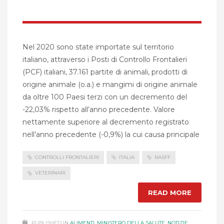
Nel 2020 sono state importate sul territorio
italiano, attraverso i Posti di Controllo Frontalieri
(PCF) italiani, 37.161 partite di animali, prodotti di
origine animale (o.a.) e mangimi di origine animale
da oltre 100 Paesi terzi con un decremento del
-22,03% rispetto all’anno precedente. Valore
nettamente superiore al decremento registrato
nell’anno precedente (-0,9%) la cui causa principale
CONTROLLI FRONTALIERI
ITALIA
RASFF
VETERINARI
READ MORE
PUBLISHED IN
ALIMENTI
,
MINISTERO DELLA SALUTE
,
NOTIZIE