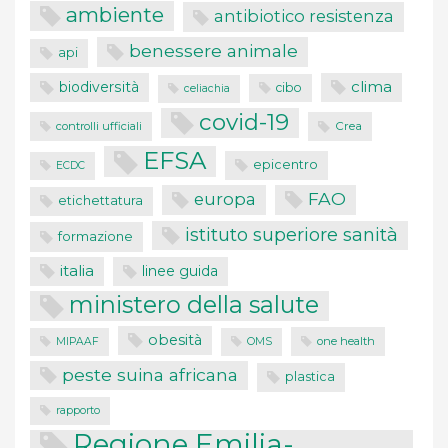
ambiente
antibiotico resistenza
benessere animale
api
clima
biodiversità
cibo
celiachia
covid-19
controlli ufficiali
Crea
EFSA
epicentro
ECDC
FAO
europa
etichettatura
istituto superiore sanità
formazione
italia
linee guida
ministero della salute
obesità
one health
MIPAAF
OMS
peste suina africana
plastica
rapporto
Regione Emilia-