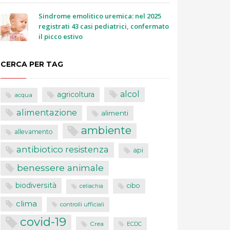
Sindrome emolitico uremica: nel 2025
registrati 43 casi pediatrici, confermato
il picco estivo
CERCA PER TAG
alcol
agricoltura
acqua
alimentazione
alimenti
ambiente
allevamento
antibiotico resistenza
api
benessere animale
biodiversità
cibo
celiachia
clima
controlli ufficiali
covid-19
Crea
ECDC