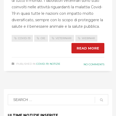
di tutto il mondo. I laboratori veterinari sono stati
coinvolti nelle attività riguardanti la malattia Covid-
19 in quasi tutte le nazioni con impatto molto
diversificato, sempre con lo scopo di proteggere la
salute e il benessere animale e la salute pubblica.
COVID-19
OIE
VETERINARI
WEBINAR
READ MORE
PUBLISHED IN
COVID-19
,
NOTIZIE
NO COMMENTS
ULTIME NOTIZIE INSERITE