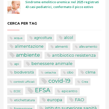
Sindrome emolitico uremica: nel 2025 registrati
43 casi pediatrici, confermato il picco estivo
CERCA PER TAG
alcol
agricoltura
acqua
alimentazione
alimenti
allevamento
ambiente
antibiotico resistenza
benessere animale
api
clima
biodiversità
cibo
celiachia
covid-19
controlli ufficiali
Crea
EFSA
epicentro
ECDC
FAO
europa
etichettatura
istituto superiore sanità
formazione