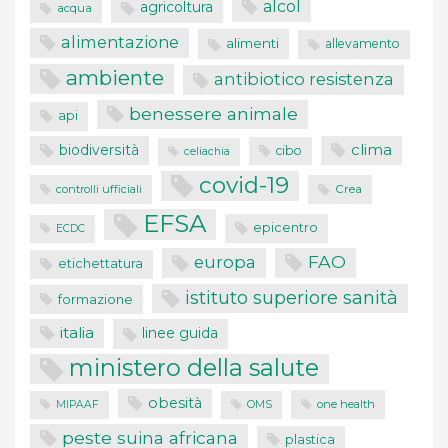
alcol
agricoltura
acqua
alimentazione
alimenti
allevamento
ambiente
antibiotico resistenza
benessere animale
api
clima
biodiversità
cibo
celiachia
covid-19
controlli ufficiali
Crea
EFSA
epicentro
ECDC
FAO
europa
etichettatura
istituto superiore sanità
formazione
italia
linee guida
ministero della salute
obesità
one health
MIPAAF
OMS
peste suina africana
plastica