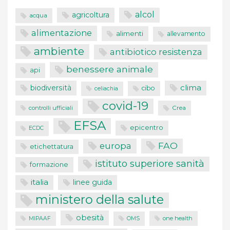
alcol
agricoltura
acqua
alimentazione
alimenti
allevamento
ambiente
antibiotico resistenza
benessere animale
api
clima
biodiversità
cibo
celiachia
covid-19
controlli ufficiali
Crea
EFSA
epicentro
ECDC
FAO
europa
etichettatura
istituto superiore sanità
formazione
italia
linee guida
ministero della salute
obesità
one health
MIPAAF
OMS