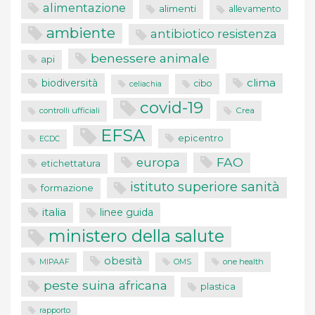
alimentazione
alimenti
allevamento
ambiente
antibiotico resistenza
benessere animale
api
clima
biodiversità
cibo
celiachia
covid-19
controlli ufficiali
Crea
EFSA
epicentro
ECDC
FAO
europa
etichettatura
istituto superiore sanità
formazione
italia
linee guida
ministero della salute
obesità
one health
MIPAAF
OMS
peste suina africana
plastica
rapporto