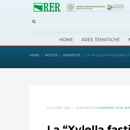
HOME
AREE TEMATICHE
HOME
NOTIZIE
AMBIENTE
LA “XYLELLA FASTIDIOSA”
21 AGOSTO 2023
/
PUBLISHED IN
AMBIENTE
,
EFSA
,
NOT
La “Xylella fas