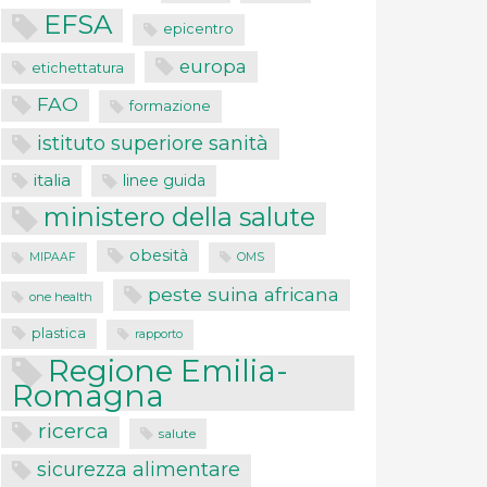
EFSA
epicentro
europa
etichettatura
FAO
formazione
istituto superiore sanità
italia
linee guida
ministero della salute
obesità
MIPAAF
OMS
peste suina africana
one health
plastica
rapporto
Regione Emilia-
Romagna
ricerca
salute
sicurezza alimentare