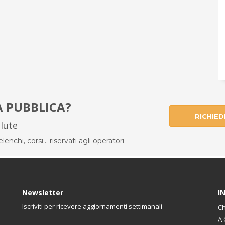
À PUBBLICA?
RICHIED
alute
enchi, corsi... riservati agli operatori
Newsletter
I
Iscriviti per ricevere aggiornamenti settimanali
Ch
A 