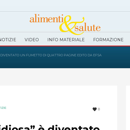
NOTIZIE
VIDEO
INFO MATERIALE
FORMAZIONE
 È DIVENTATO UN FUMETTO DI QUATTRO PAGINE EDITO DA EFSA
IZIE
0
tidiosa” è diventato