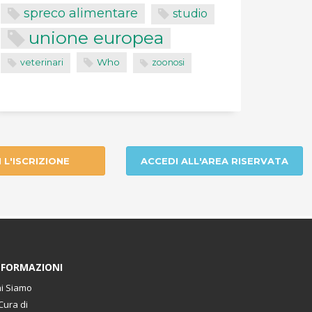
spreco alimentare
studio
unione europea
Who
veterinari
zoonosi
I L'ISCRIZIONE
ACCEDI ALL'AREA RISERVATA
NFORMAZIONI
i Siamo
Cura di