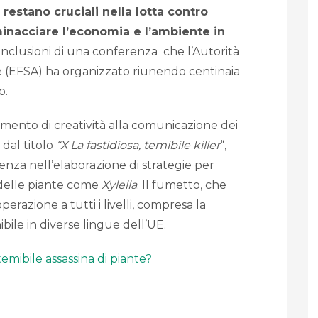
estano cruciali nella lotta contro
inacciare l’economia e l’ambiente in
conclusioni di una conferenza che l’Autorità
e (EFSA) ha organizzato riunendo centinaia
o.
mento di creatività alla comunicazione dei
 dal titolo
“X La fastidiosa, temibile killer
“,
ienza nell’elaborazione di strategie per
 delle piante come
Xylella
. Il fumetto, che
erazione a tutti i livelli, compresa la
ibile in diverse lingue dell’UE.
temibile assassina di piante?