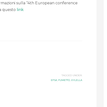
ormazioni sulla “4th European conference
i a questo
link
TAGGED UNDER:
EFSA
,
FUMETTO
,
XYLELLA