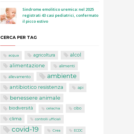
Sindrome emolitico uremica: nel 2025
registrati 43 casi pediatrici, confermato
il picco estivo
CERCA PER TAG
alcol
agricoltura
acqua
alimentazione
alimenti
ambiente
allevamento
antibiotico resistenza
api
benessere animale
biodiversità
cibo
celiachia
clima
controlli ufficiali
covid-19
Crea
ECDC