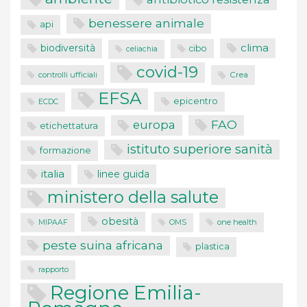
benessere animale
api
clima
biodiversità
cibo
celiachia
covid-19
controlli ufficiali
Crea
EFSA
epicentro
ECDC
FAO
europa
etichettatura
istituto superiore sanità
formazione
italia
linee guida
ministero della salute
obesità
one health
MIPAAF
OMS
peste suina africana
plastica
rapporto
Regione Emilia-