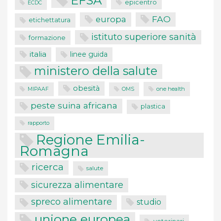
epicentro
ECDC
FAO
europa
etichettatura
istituto superiore sanità
formazione
italia
linee guida
ministero della salute
obesità
one health
MIPAAF
OMS
peste suina africana
plastica
rapporto
Regione Emilia-
Romagna
ricerca
salute
sicurezza alimentare
spreco alimentare
studio
unione europea