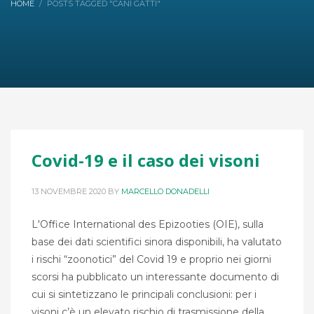
HOME
POSTS TAGGED "CANI GATTI"
Covid-19 e il caso dei visoni
13 NOVEMBRE 2020
BY
MARCELLO DONADELLI
L'Office International des Epizooties (OIE), sulla
base dei dati scientifici sinora disponibili, ha valutato
i rischi “zoonotici” del Covid 19 e proprio nei giorni
scorsi ha pubblicato un interessante documento di
cui si sintetizzano le principali conclusioni: per i
visoni c’è un elevato rischio di trasmissione della