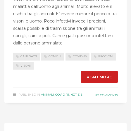
malattia dall’uomo agli animali. Molto elevato è il
rischio tra gli animali. E’ invece minore il pericolo tra
visoni e uomo. Poco infettivi invece i procioni,
scarsa possibile di trasmissione tra gli animali i
conigli, suini e polli. Cani e gatti possono infettarsi
dalle persone ammalate.
CANI GATTI
CONIGLI
COVID-19
PROCIONI
VISONI
READ MORE
PUBLISHED IN
ANIMALI
,
COVID-19
,
NOTIZIE
NO COMMENTS