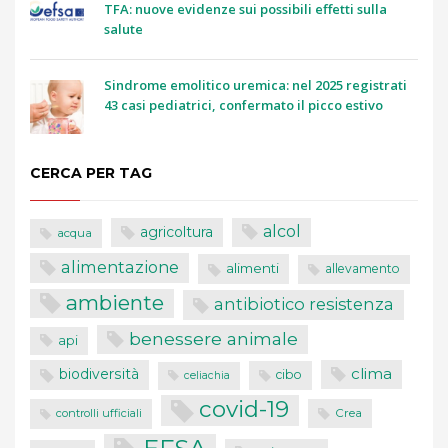
TFA: nuove evidenze sui possibili effetti sulla
salute
Sindrome emolitico uremica: nel 2025 registrati
43 casi pediatrici, confermato il picco estivo
CERCA PER TAG
alcol
agricoltura
acqua
alimentazione
alimenti
allevamento
ambiente
antibiotico resistenza
benessere animale
api
clima
biodiversità
cibo
celiachia
covid-19
controlli ufficiali
Crea
EFSA