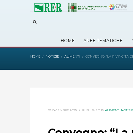
HOME
AREE TEMATICHE
HOME
NOTIZIE
ALIMENTI
CONVEGNO: “LA RIVINCITA D
05 DICEMBRE 2025
/
PUBLISHED IN
ALIMENTI
,
NOTIZI
Convegno: “La r