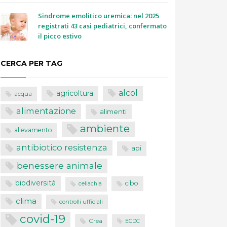
Sindrome emolitico uremica: nel 2025
registrati 43 casi pediatrici, confermato
il picco estivo
CERCA PER TAG
alcol
agricoltura
acqua
alimentazione
alimenti
ambiente
allevamento
antibiotico resistenza
api
benessere animale
biodiversità
cibo
celiachia
clima
controlli ufficiali
covid-19
Crea
ECDC