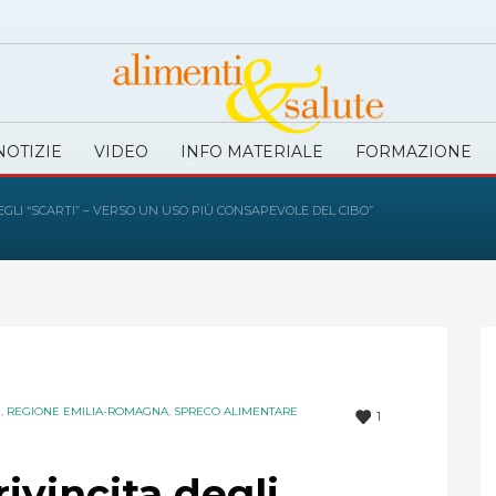
NOTIZIE
VIDEO
INFO MATERIALE
FORMAZIONE
EGLI “SCARTI” – VERSO UN USO PIÙ CONSAPEVOLE DEL CIBO”
E
,
REGIONE EMILIA-ROMAGNA
,
SPRECO ALIMENTARE
1
ivincita degli