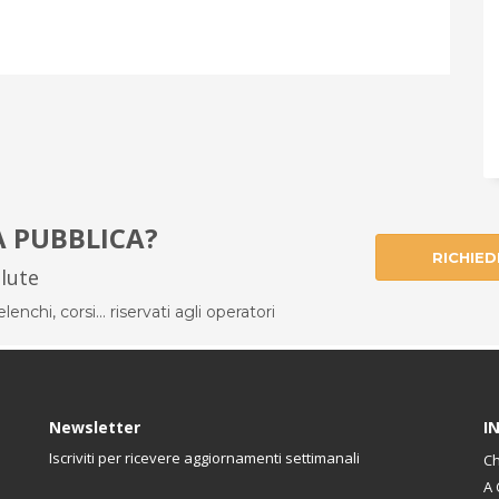
À PUBBLICA?
RICHIED
alute
enchi, corsi... riservati agli operatori
Newsletter
I
Iscriviti per ricevere aggiornamenti settimanali
Ch
A 