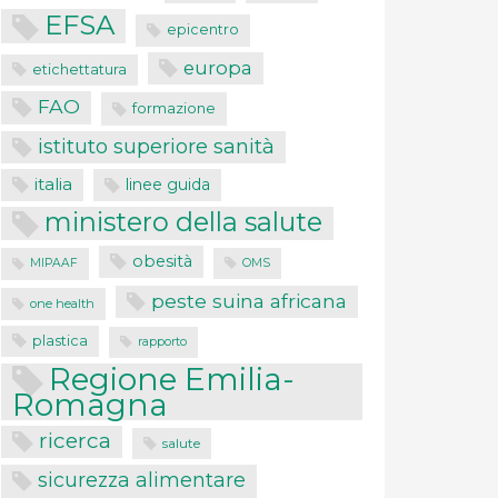
EFSA
epicentro
europa
etichettatura
FAO
formazione
istituto superiore sanità
italia
linee guida
ministero della salute
obesità
MIPAAF
OMS
peste suina africana
one health
plastica
rapporto
Regione Emilia-
Romagna
ricerca
salute
sicurezza alimentare