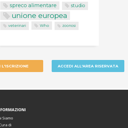
spreco alimentare
studio
unione europea
Who
veterinari
zoonosi
I L'ISCRIZIONE
ACCEDI ALL'AREA RISERVATA
NFORMAZIONI
i Siamo
Cura di