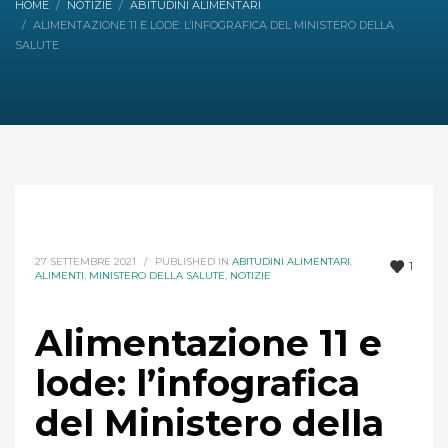
HOME
NOTIZIE
ABITUDINI ALIMENTARI
ALIMENTAZIONE 11 E LODE: L’INFOGRAFICA DEL MINISTERO DELLA
SALUTE
27 SETTEMBRE 2021
/
PUBLISHED IN
ABITUDINI ALIMENTARI
,
1
ALIMENTI
,
MINISTERO DELLA SALUTE
,
NOTIZIE
Alimentazione 11 e
lode: l’infografica
del Ministero della