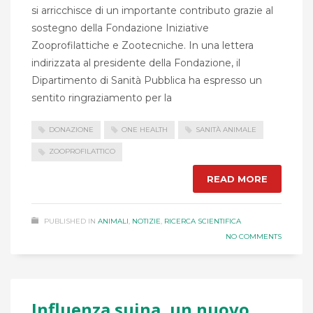
si arricchisce di un importante contributo grazie al
sostegno della Fondazione Iniziative
Zooprofilattiche e Zootecniche. In una lettera
indirizzata al presidente della Fondazione, il
Dipartimento di Sanità Pubblica ha espresso un
sentito ringraziamento per la
DONAZIONE
ONE HEALTH
SANITÀ ANIMALE
ZOOPROFILATTICO
READ MORE
PUBLISHED IN
ANIMALI
,
NOTIZIE
,
RICERCA SCIENTIFICA
NO COMMENTS
Influenza suina, un nuovo