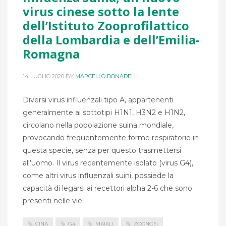
virus cinese sotto la lente
dell’Istituto Zooprofilattico
della Lombardia e dell’Emilia-
Romagna
14 LUGLIO 2020
BY
MARCELLO DONADELLI
Diversi virus influenzali tipo A, appartenenti
generalmente ai sottotipi H1N1, H3N2 e H1N2,
circolano nella popolazione suina mondiale,
provocando frequentemente forme respiratorie in
questa specie, senza per questo trasmettersi
all’uomo. Il virus recentemente isolato (virus G4),
come altri virus influenzali suini, possiede la
capacità di legarsi ai recettori alpha 2-6 che sono
presenti nelle vie
CINA
G4
MAIALI
ZOONOSI