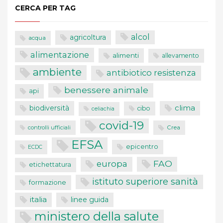
CERCA PER TAG
alcol
agricoltura
acqua
alimentazione
alimenti
allevamento
ambiente
antibiotico resistenza
benessere animale
api
clima
biodiversità
cibo
celiachia
covid-19
controlli ufficiali
Crea
EFSA
epicentro
ECDC
FAO
europa
etichettatura
istituto superiore sanità
formazione
italia
linee guida
ministero della salute