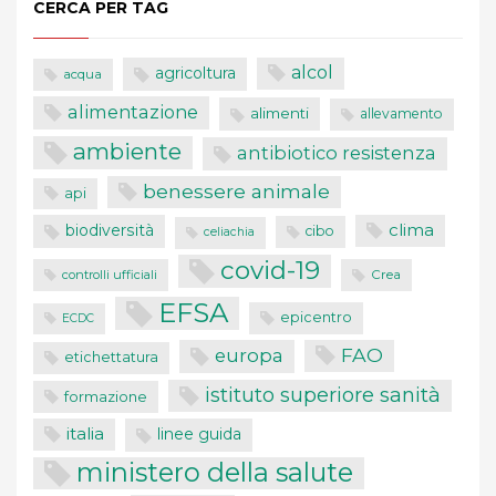
CERCA PER TAG
alcol
agricoltura
acqua
alimentazione
alimenti
allevamento
ambiente
antibiotico resistenza
benessere animale
api
clima
biodiversità
cibo
celiachia
covid-19
controlli ufficiali
Crea
EFSA
epicentro
ECDC
FAO
europa
etichettatura
istituto superiore sanità
formazione
italia
linee guida
ministero della salute