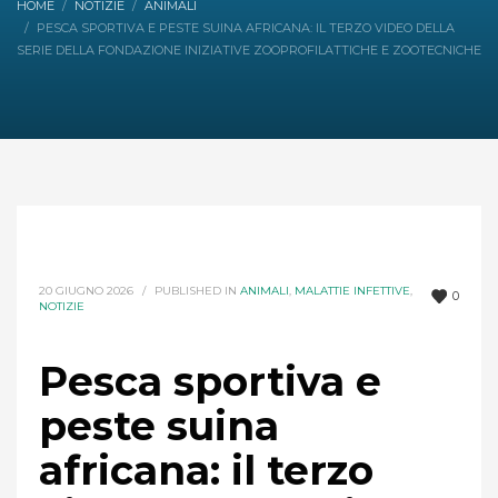
HOME
NOTIZIE
ANIMALI
PESCA SPORTIVA E PESTE SUINA AFRICANA: IL TERZO VIDEO DELLA
SERIE DELLA FONDAZIONE INIZIATIVE ZOOPROFILATTICHE E ZOOTECNICHE
20 GIUGNO 2026
/
PUBLISHED IN
ANIMALI
,
MALATTIE INFETTIVE
,
0
NOTIZIE
Pesca sportiva e
peste suina
africana: il terzo