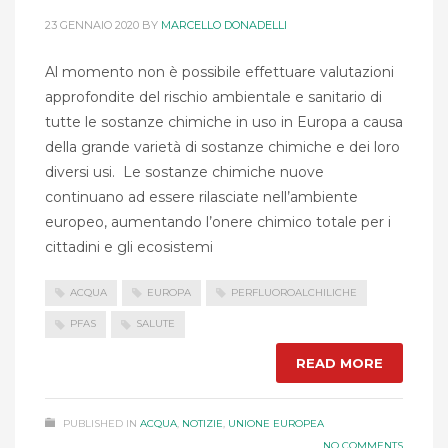
23 GENNAIO 2020
BY
MARCELLO DONADELLI
Al momento non è possibile effettuare valutazioni
approfondite del rischio ambientale e sanitario di
tutte le sostanze chimiche in uso in Europa a causa
della grande varietà di sostanze chimiche e dei loro
diversi usi. Le sostanze chimiche nuove
continuano ad essere rilasciate nell’ambiente
europeo, aumentando l’onere chimico totale per i
cittadini e gli ecosistemi
ACQUA
EUROPA
PERFLUOROALCHILICHE
PFAS
SALUTE
READ MORE
PUBLISHED IN
ACQUA
,
NOTIZIE
,
UNIONE EUROPEA
NO COMMENTS