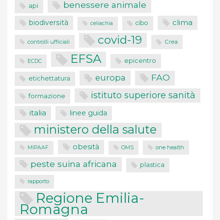
benessere animale
api
clima
biodiversità
cibo
celiachia
covid-19
controlli ufficiali
Crea
EFSA
epicentro
ECDC
FAO
europa
etichettatura
istituto superiore sanità
formazione
italia
linee guida
ministero della salute
obesità
one health
MIPAAF
OMS
peste suina africana
plastica
rapporto
Regione Emilia-
Romagna