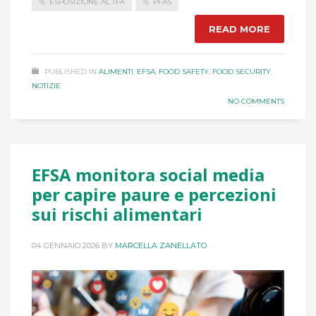
ESPOSIZIONE AL TFA
PFAS
READ MORE
PUBLISHED IN
ALIMENTI
,
EFSA
,
FOOD SAFETY
,
FOOD SECURITY
,
NOTIZIE
NO COMMENTS
EFSA monitora social media
per capire paure e percezioni
sui rischi alimentari
04 GENNAIO 2026
BY
MARCELLA ZANELLATO