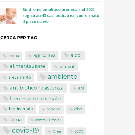
Sindrome emolitico uremica: nel 2025
registrati 43 casi pediatrici, confermato
il picco estivo
CERCA PER TAG
alcol
agricoltura
acqua
alimentazione
alimenti
ambiente
allevamento
antibiotico resistenza
api
benessere animale
biodiversità
cibo
celiachia
clima
controlli ufficiali
covid-19
Crea
ECDC