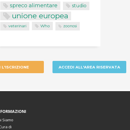
spreco alimentare
studio
unione europea
Who
veterinari
zoonosi
I L'ISCRIZIONE
ACCEDI ALL'AREA RISERVATA
NFORMAZIONI
i Siamo
Cura di