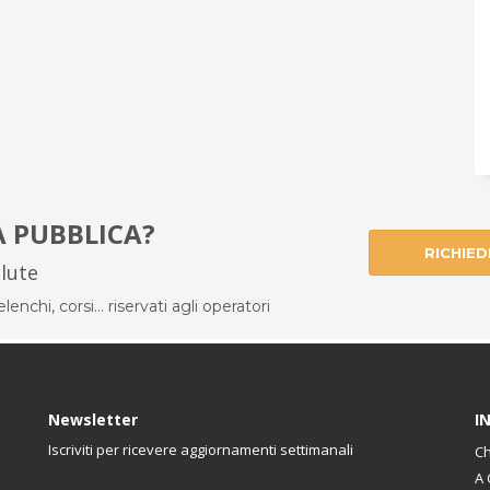
À PUBBLICA?
RICHIED
alute
enchi, corsi... riservati agli operatori
Newsletter
I
Iscriviti per ricevere aggiornamenti settimanali
Ch
A 