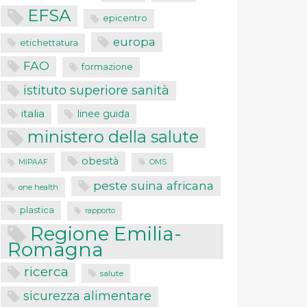
EFSA
epicentro
europa
etichettatura
FAO
formazione
istituto superiore sanità
italia
linee guida
ministero della salute
obesità
MIPAAF
OMS
peste suina africana
one health
plastica
rapporto
Regione Emilia-
Romagna
ricerca
salute
sicurezza alimentare