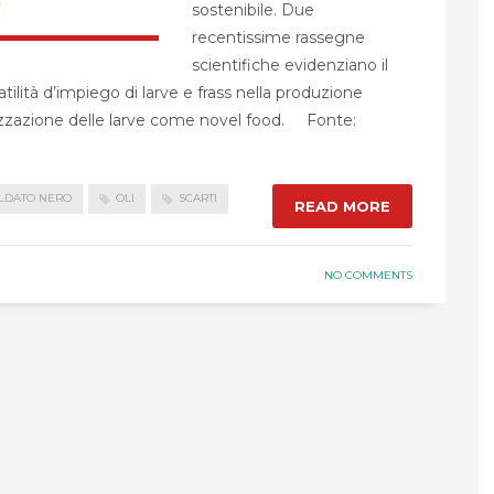
sostenibile. Due
recentissime rassegne
scientifiche evidenziano il
atilità d’impiego di larve e frass nella produzione
torizzazione delle larve come novel food. Fonte:
LDATO NERO
OLI
SCARTI
READ MORE
NO COMMENTS