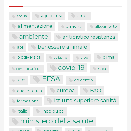
alcol
agricoltura
acqua
alimentazione
alimenti
allevamento
ambiente
antibiotico resistenza
benessere animale
api
clima
biodiversità
cibo
celiachia
covid-19
controlli ufficiali
Crea
EFSA
epicentro
ECDC
FAO
europa
etichettatura
istituto superiore sanità
formazione
italia
linee guida
ministero della salute