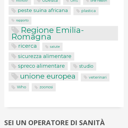
obesità
one health
MIPAAF
OMS
peste suina africana
plastica
rapporto
Regione Emilia-
Romagna
ricerca
salute
sicurezza alimentare
spreco alimentare
studio
unione europea
veterinari
Who
zoonosi
SEI UN OPERATORE DI SANITÀ