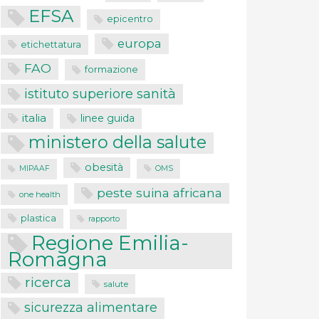
EFSA
epicentro
europa
etichettatura
FAO
formazione
istituto superiore sanità
italia
linee guida
ministero della salute
obesità
MIPAAF
OMS
peste suina africana
one health
plastica
rapporto
Regione Emilia-
Romagna
ricerca
salute
sicurezza alimentare