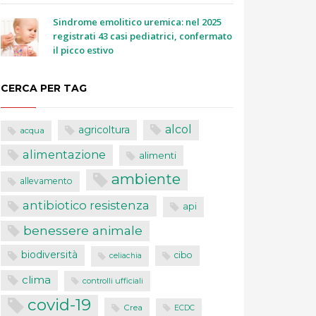
Sindrome emolitico uremica: nel 2025
registrati 43 casi pediatrici, confermato
il picco estivo
CERCA PER TAG
alcol
agricoltura
acqua
alimentazione
alimenti
ambiente
allevamento
antibiotico resistenza
api
benessere animale
biodiversità
cibo
celiachia
clima
controlli ufficiali
covid-19
Crea
ECDC