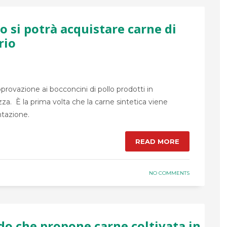
o si potrà acquistare carne di
rio
rovazione ai bocconcini di pollo prodotti in
ezza. È la prima volta che la carne sintetica viene
ntazione.
READ MORE
NO COMMENTS
do che propone carne coltivata in