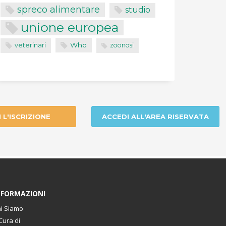
spreco alimentare
studio
unione europea
Who
veterinari
zoonosi
I L'ISCRIZIONE
ACCEDI ALL'AREA RISERVATA
NFORMAZIONI
i Siamo
Cura di