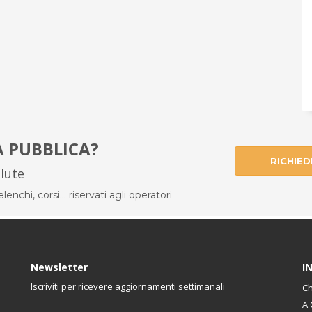
À PUBBLICA?
RICHIED
alute
enchi, corsi... riservati agli operatori
Newsletter
I
Iscriviti per ricevere aggiornamenti settimanali
Ch
A 