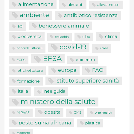
alimentazione
alimenti
allevamento
ambiente
antibiotico resistenza
benessere animale
api
clima
biodiversità
cibo
celiachia
covid-19
controlli ufficiali
Crea
EFSA
epicentro
ECDC
FAO
europa
etichettatura
istituto superiore sanità
formazione
italia
linee guida
ministero della salute
obesità
one health
MIPAAF
OMS
peste suina africana
plastica
rapporto