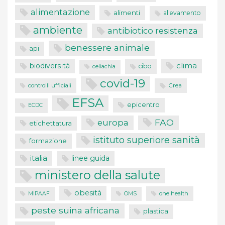
alimentazione
alimenti
allevamento
ambiente
antibiotico resistenza
benessere animale
api
clima
biodiversità
cibo
celiachia
covid-19
controlli ufficiali
Crea
EFSA
epicentro
ECDC
FAO
europa
etichettatura
istituto superiore sanità
formazione
italia
linee guida
ministero della salute
obesità
one health
MIPAAF
OMS
peste suina africana
plastica