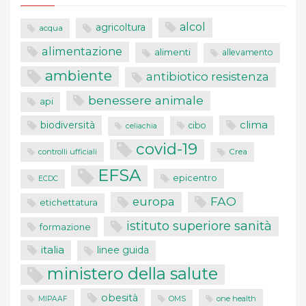
alcol
agricoltura
acqua
alimentazione
alimenti
allevamento
ambiente
antibiotico resistenza
benessere animale
api
clima
biodiversità
cibo
celiachia
covid-19
controlli ufficiali
Crea
EFSA
epicentro
ECDC
FAO
europa
etichettatura
istituto superiore sanità
formazione
italia
linee guida
ministero della salute
obesità
one health
MIPAAF
OMS