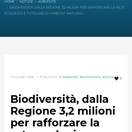
HOME
NOTIZIE
AMBIENTE
BIODIVERSITÀ, DALLA REGIONE 3,2 MILIONI PER RAFFORZARE LA RETE
ECOLOGICA E TUTELARE GLI HABITAT NATURALI
11 GIUGNO 2026
/
PUBLISHED IN
AMBIENTE
,
BIODIVERSITÀ
,
NOTIZIE
0
Biodiversità, dalla
Regione 3,2 milioni
per rafforzare la