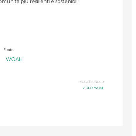
unità più resilienti e sostenibili.
Fonte:
WOAH
TAGGED UNDER:
VIDEO
,
WOAH