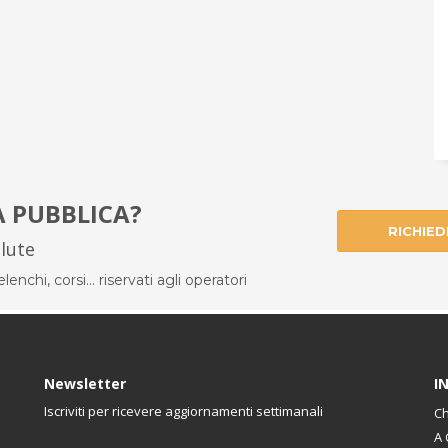
À PUBBLICA?
RICHIED
alute
enchi, corsi... riservati agli operatori
Newsletter
I
Iscriviti per ricevere aggiornamenti settimanali
Ch
A 