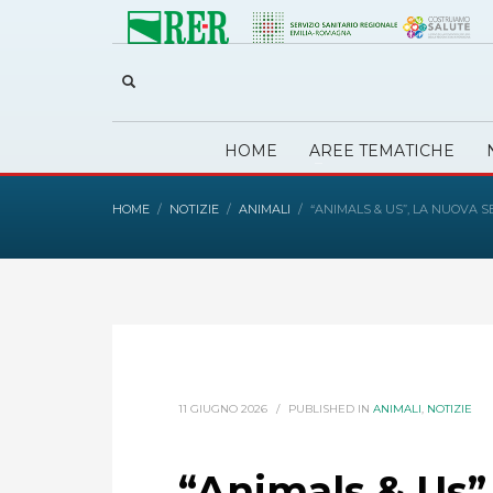
HOME
AREE TEMATICHE
HOME
NOTIZIE
ANIMALI
“ANIMALS & US”, LA NUOVA
11 GIUGNO 2026
/
PUBLISHED IN
ANIMALI
,
NOTIZIE
“Animals & Us”,