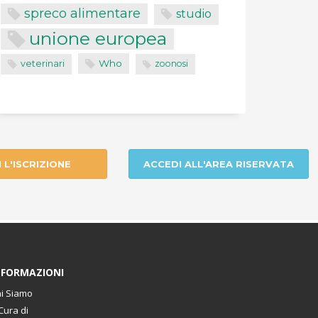
spreco alimentare
studio
unione europea
Who
veterinari
zoonosi
I L'ISCRIZIONE
ACCEDI ALL'AREA RISERVATA
NFORMAZIONI
i Siamo
Cura di