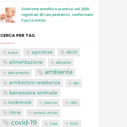
Sindrome emolitico uremica: nel 2025
registrati 43 casi pediatrici, confermato
il picco estivo
CERCA PER TAG
alcol
agricoltura
acqua
alimentazione
alimenti
ambiente
allevamento
antibiotico resistenza
api
benessere animale
biodiversità
cibo
celiachia
clima
controlli ufficiali
covid-19
Crea
ECDC