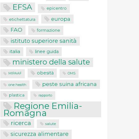
EFSA
epicentro
europa
etichettatura
FAO
formazione
istituto superiore sanità
italia
linee guida
ministero della salute
obesità
MIPAAF
OMS
peste suina africana
one health
plastica
rapporto
Regione Emilia-
Romagna
ricerca
salute
sicurezza alimentare