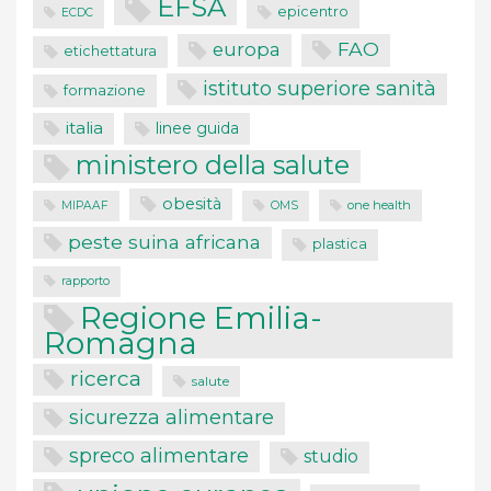
EFSA
epicentro
ECDC
FAO
europa
etichettatura
istituto superiore sanità
formazione
italia
linee guida
ministero della salute
obesità
one health
MIPAAF
OMS
peste suina africana
plastica
rapporto
Regione Emilia-
Romagna
ricerca
salute
sicurezza alimentare
spreco alimentare
studio