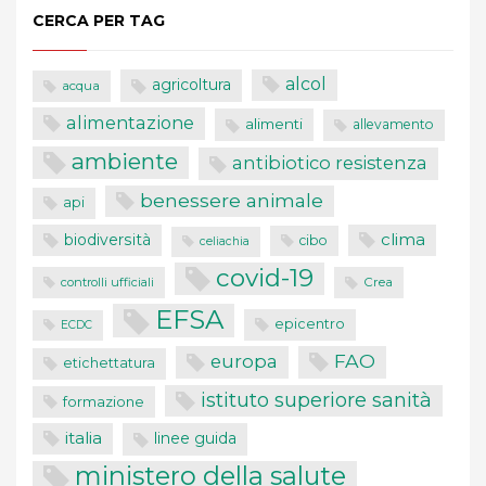
CERCA PER TAG
alcol
agricoltura
acqua
alimentazione
alimenti
allevamento
ambiente
antibiotico resistenza
benessere animale
api
clima
biodiversità
cibo
celiachia
covid-19
controlli ufficiali
Crea
EFSA
epicentro
ECDC
FAO
europa
etichettatura
istituto superiore sanità
formazione
italia
linee guida
ministero della salute